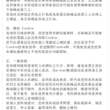
權轉換時，本網站會於事前將相關細節公告於首頁，且北歐極
品所擁有之全部或部分使用者資訊亦可能在經營權轉換的狀況
下移轉給第三人。
其他依法律規定所為之行為或為保護北歐極品或第三人法律上
之權益，為主張權益所為之行為。
四、關於 Cookie
為便於日後的辨識，當您使用本網站服務時，北歐極品可能會
在您的電腦上設定與存取Cookie 。
您可以透過設定您的個人電腦或上網設備，決定是否予許
Cookie技術的使用，若您關閉Cookie時，可能會造成您使用
本網站服務時之不便利或部分功能限制。
五、一般規範
您有權利隨時透過登入本網站之方式，新增、修改或更正您於
本網站中所存放之個人資訊，但e-mail帳號因涉及使用者之身
分認定，無法任意變更。
當您同意加入本網站，並同意成為會員，即代表您同意本政策
所列之全部條款，並同意收到任何與北歐極品所提供產品或服
務相關之電子郵件，其內容可能包括服務說明、帳號管理資
訊、電子報等，除非使用者另行通知，否則將視為所有使用者
均同意收到上述相關訊息。
依個人資料保護法，您有查詢或請求閱覽、製給複製本、補充
或更正、停止蒐集、處理或利用、刪除之權利。