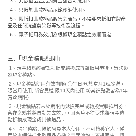
3、 北歐極品產品消費金額皆可抵用。
4、 只限於北歐極品示範沙龍使用。
5、 限抵扣北歐極品販售之商品，不得要求抵扣它牌產
品及任何洗護剪染燙等技術及流程。
6、 電子抵用券效期為根據現金積點之效期而定
三.「現金積點細則」
1
、現金積點經確認扣抵或轉換成實體抵用劵後，無法返
還現金積點。
2
、現金積點使用有效期限
(
①生日禮
:
於當月
1
號發送，
限當月使用; 新會員禮:限14天內使用
②其餘點數皆為1年
有效期限
)
3
、現金積點若未於期限內兌換完畢或轉換實體抵用劵，
留存之點數將自動失去效力，且客戶不得要求將現金積
點折換成現金或其他贈品。
4
、
現金積點只限於會員本人使用，不可轉移它人，僅
用於本網站或北歐極品授權之示範沙龍，不得販售，轉