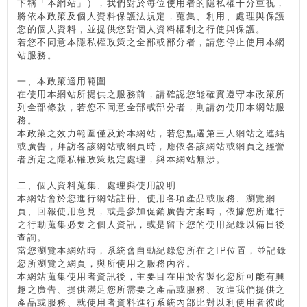
下稱「本網站」），我們對於每位使用者的隱私權十分重視，
將依本政策及個人資料保護法規定，蒐集、利用、處理與保護
您的個人資料，並提供您對個人資料權利之行使與保護。
若您不同意本隱私權政策之全部或部分者，請您停止使用本網
站服務。
一、本政策適用範圍
在使用本網站所提供之服務前，請確認您能確實遵守本政策所
列全部條款，若您不同意全部或部分者，則請勿使用本網站服
務。
本政策之效力範圍僅及於本網站，若您點選第三人網站之連結
或廣告，拜訪各該網站或網頁時，應依各該網站或網頁之經營
者所定之隱私權政策規定處理，與本網站無涉。
二、個人資料蒐集、處理與使用說明
本網站會於您進行網站註冊、使用各項產品或服務、瀏覽網
頁、回報使用意見，或是參加促銷廣告方案時，依據您所進行
之行動蒐集必要之個人資訊，或是留下您的使用紀錄以備日後
查詢。
當您瀏覽本網站時，系統會自動紀錄您所在之IP位置，並記錄
您所瀏覽之網頁，與所使用之服務內容。
本網站蒐集使用者資訊後，主要目在用於客製化您所可能有興
趣之廣告、提供滿足您所需要之產品或服務、改進我們提供之
產品或服務、就使用者資料進行系統內部比對以利使用者彼此