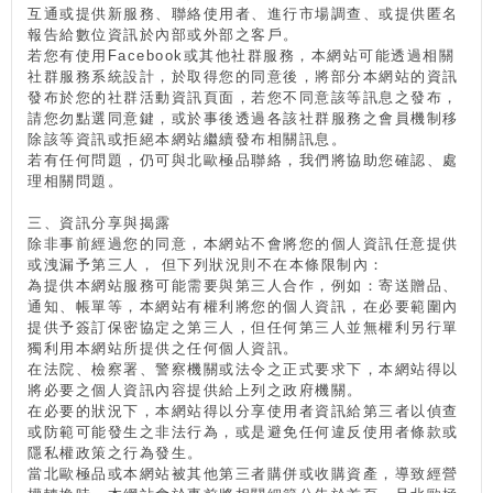
互通或提供新服務、聯絡使用者、進行市場調查、或提供匿名
報告給數位資訊於內部或外部之客戶。
若您有使用Facebook或其他社群服務，本網站可能透過相關
社群服務系統設計，於取得您的同意後，將部分本網站的資訊
發布於您的社群活動資訊頁面，若您不同意該等訊息之發布，
請您勿點選同意鍵，或於事後透過各該社群服務之會員機制移
除該等資訊或拒絕本網站繼續發布相關訊息。
若有任何問題，仍可與北歐極品聯絡，我們將協助您確認、處
理相關問題。
三、資訊分享與揭露
除非事前經過您的同意，本網站不會將您的個人資訊任意提供
或洩漏予第三人， 但下列狀況則不在本條限制內：
為提供本網站服務可能需要與第三人合作，例如：寄送贈品、
通知、帳單等，本網站有權利將您的個人資訊，在必要範圍內
提供予簽訂保密協定之第三人，但任何第三人並無權利另行單
獨利用本網站所提供之任何個人資訊。
在法院、檢察署、警察機關或法令之正式要求下，本網站得以
將必要之個人資訊內容提供給上列之政府機關。
在必要的狀況下，本網站得以分享使用者資訊給第三者以偵查
或防範可能發生之非法行為，或是避免任何違反使用者條款或
隱私權政策之行為發生。
當北歐極品或本網站被其他第三者購併或收購資產，導致經營