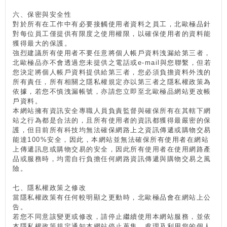
六、保密與安全性
對於所有在工作中有必要接觸使用者資料之員工，北歐極品針
對每位員工僅提供有限度之使用權限，以確保使用者的資料能
獲得最大的保護。
強烈建議所有使用者不要任意將個人帳戶資料洩漏給第三者，
北歐極品亦不會透過您未提供之電話或e-mail與您聯繫，但若
您決定將個人帳戶資料提供給第三者，您必須負擔資料外洩的
所有責任，所有相關之隱私權規定亦以第三者之隱私權政策為
依據，若您不慎洩漏帳號，亦請您立即至北歐極品網站更改帳
戶資料。
本網站擁有資訊安全專職人員負責監督與確保所有在其轄下網
站之行為都是合法的，且所有使用者的資訊都獲得最嚴密的保
護，但目前所有科技均無法確保網路上之資訊傳遞或購物交易
能達100%安全，因此，本網站並無法確保所有使用者在網站
上傳遞訊息或購物交易的安全，因此所有使用者在使用網路產
品或服務時，均需自行負擔任何網路資訊傳遞與購物交易之風
險。
七、隱私權政策之修改
當隱私權政策有任何較明顯之更動時，北歐極品會在網站上公
告。
若您不同意該變更或修改，請停止繼續使用本網站服務，並依
本隱私權政策規定通知本網站停止蒐集、處理及利用您的個人